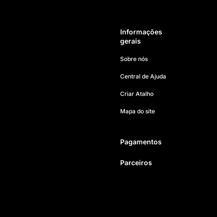
Informações
gerais
Sobre nós
Central de Ajuda
Criar Atalho
Mapa do site
Pagamentos
Parceiros