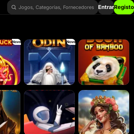
Entrar
Registo
Jogos, Categorias, Fornecedores
Novo
Novo
ck
Gold of Odin
Book Of Bamboo
CosmoX
Crown of Afrodita