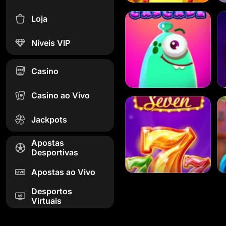
Loja
Crystal Cascade
Ch
Níveis VIP
Casino
Casino ao Vivo
Combo Seven
Boo
Jackpots
Apostas
Desportivas
Apostas ao Vivo
Desportos
Virtuais