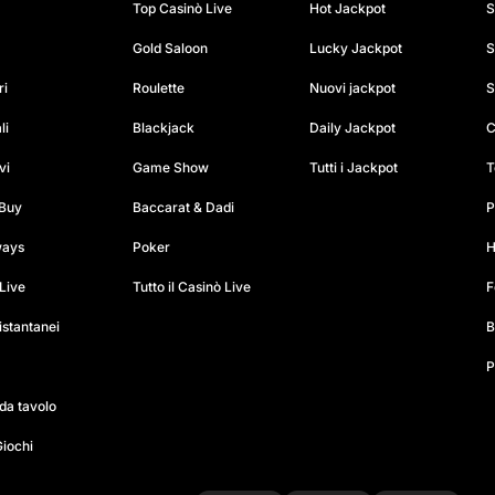
Top Casinò Live
Hot Jackpot
S
Gold Saloon
Lucky Jackpot
S
ri
Roulette
Nuovi jackpot
S
li
Blackjack
Daily Jackpot
C
vi
Game Show
Tutti i Jackpot
T
Buy
Baccarat & Dadi
P
ays
Poker
H
 Live
Tutto il Casinò Live
F
istantanei
B
P
da tavolo
Giochi