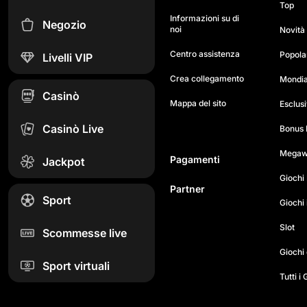
Top
Informazioni su di
Negozio
noi
Novità
Centro assistenza
Popola
Livelli VIP
Crea collegamento
Mondia
Casinò
Mappa del sito
Esclusi
Casinò Live
Bonus 
Megaw
Pagamenti
Jackpot
Giochi
Partner
Sport
Giochi 
Slot
Scommesse live
Giochi 
Sport virtuali
Tutti i 