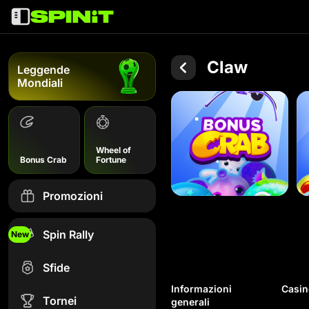
Claw
Leggende
Mondiali
Bonus Crab
Ca
Wheel of
Bonus Crab
Fortune
Promozioni
Spin Rally
New
Sfide
Informazioni
Casin
Tornei
generali