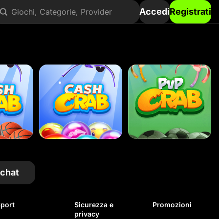
Accedi
Registrati
Giochi, Categorie, Provider
Fancy Faces
CashCrab Football PvP
 chat
port
Sicurezza e
Promozioni
privacy