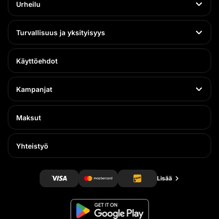
Urheilu
Turvallisuus ja yksityisyys
Käyttöehdot
Kampanjat
Maksut
Yhteistyö
Lisää