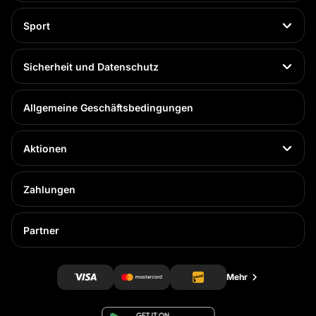
Sport
Sicherheit und Datenschutz
Allgemeine Geschäftsbedingungen
Aktionen
Zahlungen
Partner
Mehr