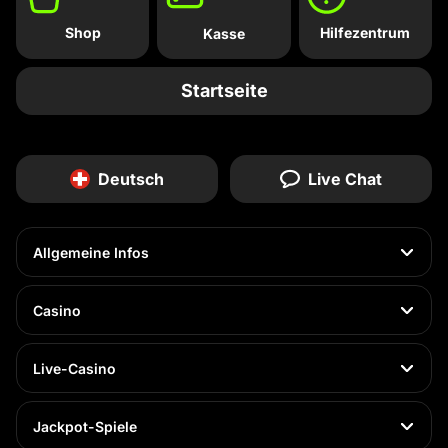
Shop
Hilfezentrum
Kasse
Startseite
Deutsch
Live Chat
Allgemeine Infos
Casino
Live-Casino
Jackpot-Spiele