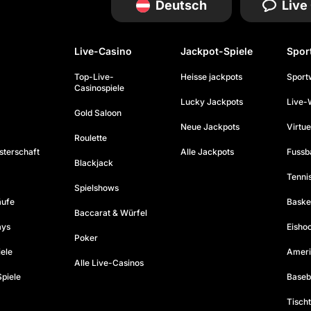
Deutsch
Live
o
Live-Casino
Jackpot-Spiele
Spor
Top-Live-
Heisse jackpots
Sport
Casinospiele
Lucky Jackpots
Live-
Gold Saloon
Neue Jackpots
Virtue
Roulette
sterschaft
Alle Jackpots
Fussba
Blackjack
v
Tenni
Spielshows
äufe
Baske
Baccarat & Würfel
ys
Eisho
Poker
iele
Ameri
Alle Live-Casinos
Spiele
Baseb
Tisch