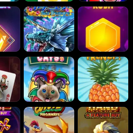
Sea Treasure
Keno Rush
Jewelry Cats
Reel Fruitz Frenzy
ure Buy
Wild Coyote Megaways
God Hand Feature Buy