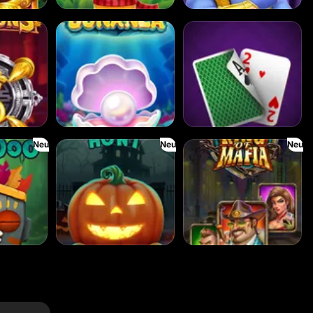
Bubbles Bonanza
Baccarat Supreme No Commission
Neu
Neu
Neu
Halloween Hunt
King of Mafia