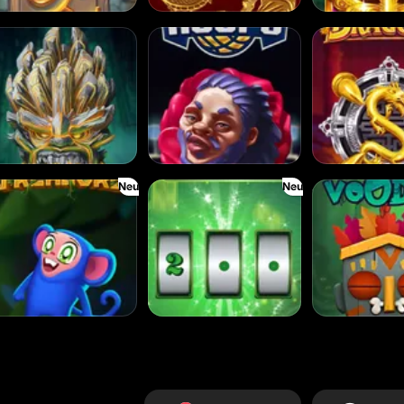
i Terror
MVP Hoops
Flexing Dragons
Neu
Neu
nkey's Treasure
MoMoMoolah
Wild Voodoo