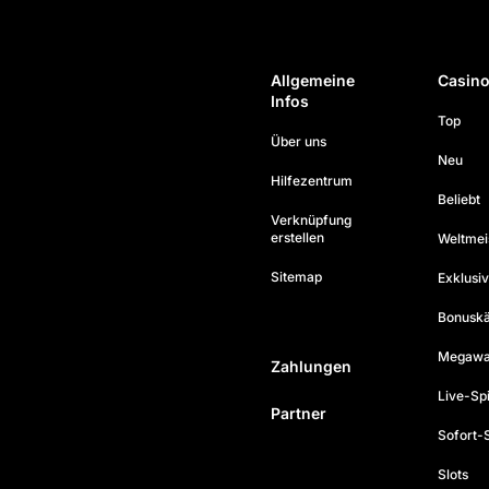
Allgemeine
Casin
Infos
Top
Über uns
Neu
Hilfezentrum
Beliebt
Verknüpfung
erstellen
Weltmei
Sitemap
Exklusi
Bonusk
Megawa
Zahlungen
Live-Sp
Partner
Sofort-
Slots