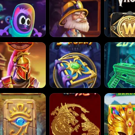
se of Rome
Wild Sorcery
Neon 2077
rgotten Pharaoh
Dragon Tiger
Traveling Treasur