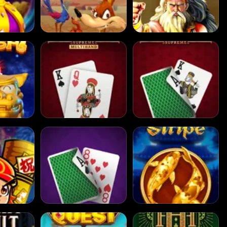
Blackjack Supreme Multi Hand Perfect Pairs
Blackjack Supreme Single Hand Perfect Pairs
Baccarat Supreme
Golden Stripe
Pip's Quest
High Hand Hold'em Poker