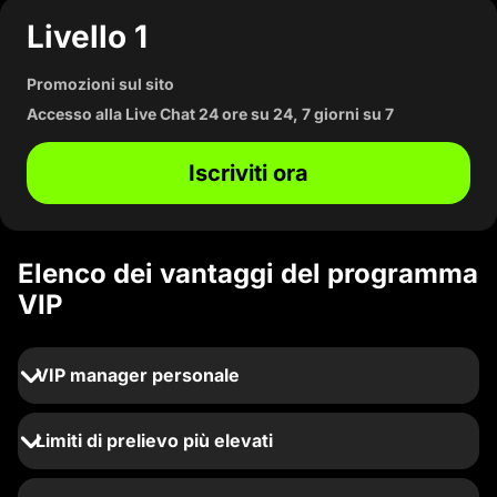
Livello 1
Livello 2
Livello 3
Livello 4
Livello 5
Promozioni sul sito
Promozioni sul sito
Offerte personalizzate
Offerte personalizzate
Offerte personalizzate
Accesso alla Live Chat 24 ore su 24, 7 giorni su 7
Accesso alla Live Chat 24 ore su 24, 7 giorni su 7
Limiti di prelievo più elevati
Limiti di prelievo più elevati
Limiti di prelievo più elevati
Cashback
Cashback
Cashback
Iscriviti ora
Iscriviti ora
VIP Manager personale
VIP Manager personale
Iscriviti ora
Iscriviti ora
Iscriviti ora
Elenco dei vantaggi del programma
VIP
VIP manager personale
Limiti di prelievo più elevati