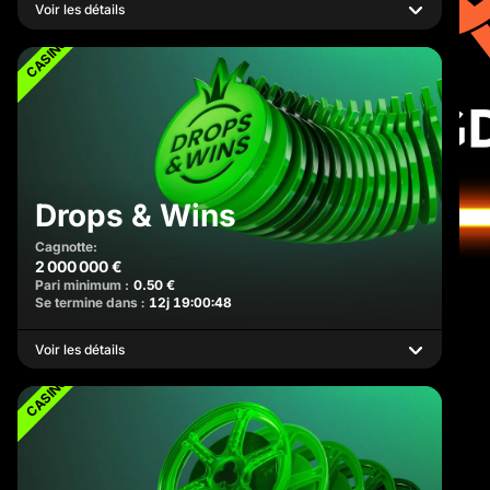
Voir les détails
CASINO
Drops & Wins
Cagnotte:
2 000 000 €
Pari minimum :
0.50 €
Se termine dans :
12j 19:00:48
Voir les détails
CASINO