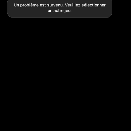
Un problème est survenu. Veuillez sélectionner
un autre jeu.