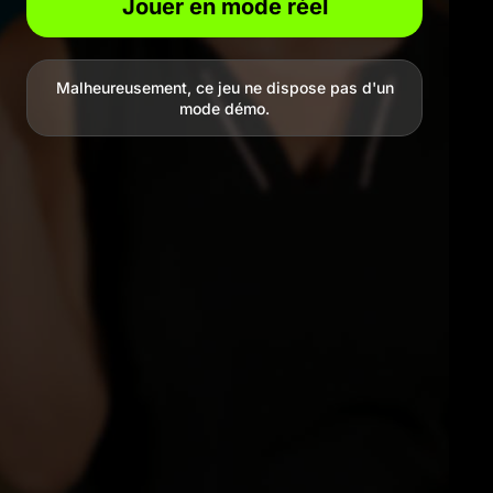
Jouer en mode réel
Malheureusement, ce jeu ne dispose pas d'un
mode démo.