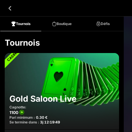
Tournois
Boutique
Défis
Tournois
CASINO
Gold Saloon Live
Cagnotte:
1100
Pari minimum :
0.30 €
Se termine dans :
3j 12:19:49