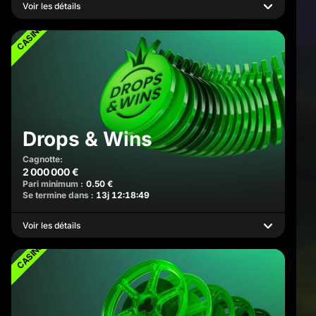
Voir les détails
CASINO
Drops & Wins
Cagnotte:
2 000 000 €
Pari minimum :
0.50 €
Se termine dans :
13j 12:18:49
Voir les détails
CASINO