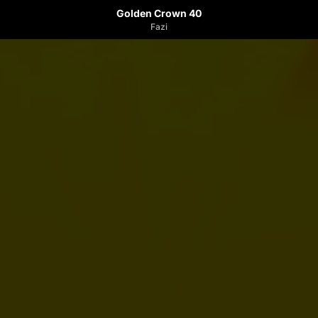
Golden Crown 40
Fazi