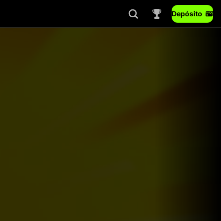
Depósito