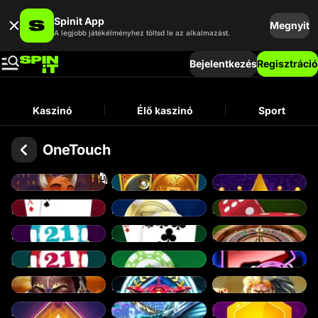
Spinit App
Megnyit
A legjobb játékélményhez töltsd le az alkalmazást.
Bejelentkezés
Regisztráció
Kaszinó
Élő kaszinó
Sport
OneTouch
Új
Grand Hotel Royale
Baccarat
Wheel of Fortune
Baccarat No Commission
Russian Poker
Sic Bo
Blackjack Classic Perfect Pairs
Andar Bahar
Roulette
Blackjack Classic
In Between Poker
Beats EX
Traveling Treasures Africa
Raiden Medal Burst
God Hand
Bonus Track
Sea Treasure
Keno Rush