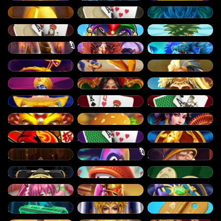
Grand Heist
Teen Patti
Stone Gaze
Teen Patti 20-20
Jewelry Cats
Reel Fruitz Frenzy
Új
Gifts of Horus
Ryse of the Mighty Gods
Sea Treasure Deep Dive
Grand Heist Feature Buy
Wild Coyote Megaways
God Hand Feature Buy
Genie's Secret Feature Buy
Lady Fortuna
Infinity Tower
Golden Shisa
Blackjack Supreme Multi Hand Perfect Pairs
Blackjack Supreme Single Hand Perfect Pairs
Lucky Lion
Snack Blast
Queens of Glory Legacy
Fire Combo
Baccarat Supreme
Golden Stripe
Új
Bombay Roulette
Cash Galaxy
Fortune Miner
Steam Vault
Pip's Quest
High Hand Hold'em Poker
Miko Festival
Ryse of Rome
Wild Sorcery
Neon 2077
Queens of Glory
GanBaruto Battle