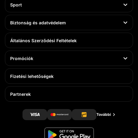
Sport
Biztonság és adatvédelem
Általános Szerződési Feltételek
Promóciók
Fizetési lehetőségek
Partnerek
További