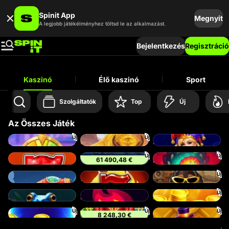
Spinit App
Megnyit
A legjobb játékélményhez töltsd le az alkalmazást.
Bejelentkezés
Regisztráció
Kaszinó
Élő kaszinó
Sport
Szolgáltatók
Top
Új
Az Összes Játék
Új
Új
Spin Sprint Hold and Win
3 Buffalo’s Fireshoe
Fortune Joker 5
Új
Új
61 490,48 €
Wild Wins 40
Trophy Rush Triple Boost
Blissful Jack 40
Új
Treasure Jet
777 Hell Streak
Cred
Új
Hungry Frog
Fury Balloon
Hot Fortune Hold and Win
Új
Új
Új
8 248,30 €
Thunder Win Hold and Win
3 Rail Express Hold & Win
Rich Piggy Trio