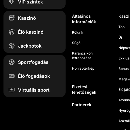
VIP szintek
Általános
Kaszi
Kaszinó
információk
Top
Élő kaszinó
Rólunk
Új
Súgó
Jackpotok
Népsz
Parancsikon
létrehozása
Exkluz
Sportfogadás
Honlaptérkép
Bonus 
Élő fogadások
Megaw
Fizetési
Virtuális sport
Élő ját
lehetőségek
Azonna
Partnerek
Nyerő
Asztali