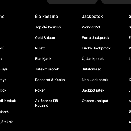
nó
Élő kaszinó
Jackpotok
S
Top élő kaszinó
WonderPot
S
Gold Saloon
Forró Jackpotok
É
erű
Rulett
Lucky Jackpotok
V
ív
Blackjack
Új Jackpotok
L
Buys
Játékműsorok
Jutalomeső
T
ays
Baccarat & Kocka
Napi Jackpotok
K
ékok
Póker
Jackpot játék
J
li játékok
Az összes Élő
Összes Jackpot
A
Kaszinó
gépek
B
 játékok
A