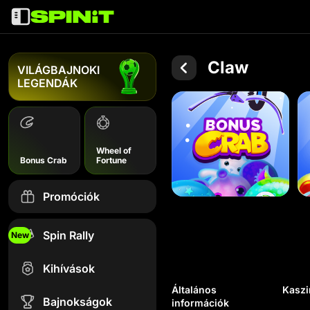
Claw
VILÁGBAJNOKI
LEGENDÁK
Bonus Crab
Ca
Wheel of
Bonus Crab
Fortune
Promóciók
Spin Rally
New
Kihívások
Általános
Kaszi
Bajnokságok
információk