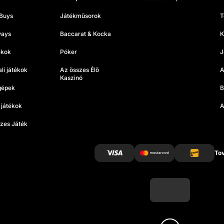
Buys
Játékműsorok
T
ays
Baccarat & Kocka
K
ékok
Póker
J
li játékok
Az összes Élő
A
Kaszinó
gépek
B
 játékok
A
zes Játék
To