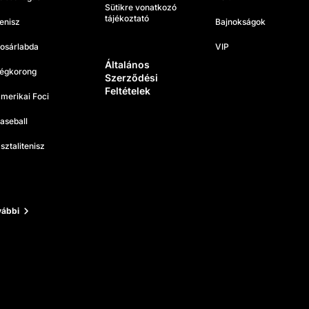
Sütikre vonatkozó
tájékoztató
enisz
Bajnokságok
osárlabda
VIP
Általános
égkorong
Szerződési
Feltételek
merikai Foci
aseball
sztalitenisz
vábbi