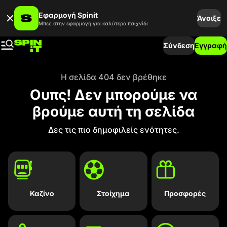
Εφαρμογή Spinit
Άνοιξε
Μπες στην εφαρμογή για καλύτερο παιχνίδι
Σύνδεση
Εγγραφή
Η σελίδα 404 δεν βρέθηκε
Ουπς! Δεν μπορούμε να
βρούμε αυτή τη σελίδα
Δες τις πιο δημοφιλείς ενότητες.
Καζίνο
Προσφορές
Στοίχημα