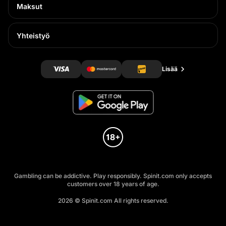
Maksut
Yhteistyö
Lisää
Gambling can be addictive. Play responsibly. Spinit.com only accepts
customers over 18 years of age.
2026 © Spinit.com All rights reserved.