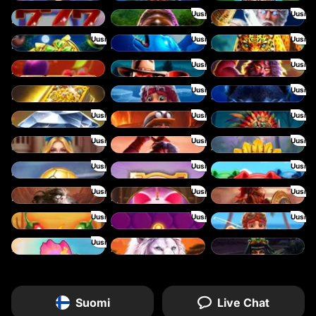
Uusi
Uusi
Penny Fruits Xtreme
Gorilla Fury - Hold & Hit
Zeus Unchained - Hold & Hit
Uusi
Uusi
Uusi
Book Of Irish Treasures 2
Midnight Pack - Hold & Hit
Majestic Jaguar
Uusi
Uusi
Fruits Collection 10 Lines
Outlaw’s Redemption - Showdown
Wrath Of Hephaestus
Uusi
Uusi
Book Of Tribes Extreme
Trout's Treasure - Subzero Spins
Night Wolf - Hold & Hit
Uusi
Uusi
Uusi
Savage Fruits Strike
Super Miner - Magma Riches
Queen Of The Tribes
Uusi
Uusi
Uusi
Story Of Alice 2
1 Reel - Wrath Of Hephaestus
Aztec Spell - Hold & Hit 3x3
Uusi
Uusi
Uusi
Kickoff Kings - Hold & Hit 3x3
81 Fruits Craze
3 Hero Piggies
Uusi
Uusi
Uusi
Book Of Immortal Warlords
Piggy Cashout - Hold & Hit 3x3
1 Reel - Gladiator’s Rising
Uusi
Uusi
Uusi
Wild Mexican Chillies
3 Sparking Crowns
Trout's Treasure - Miami Beach
Uusi
777 Hawaiian Waves
Majestic King - Hold & Hit
The Ankh Protector - Egyptian Darkness
Suomi
Live Chat