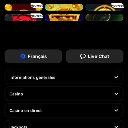
Nouveau
Nouveau
Hot Slot: Diamond Coins Burning Board
12 Coins Grand Gold Edition
Bells of Fortune
Nouveau
Eggs of Fortune
9 Coins
Mighty Wild Panther: Grand Gold Edition
Français
Live Chat
Informations générales
Casino
Casino en direct
Jackpots