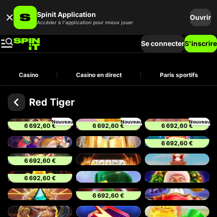
Spinit Application
Ouvrir
Accéder à l'application pour mieux jouer
Se connecter
S'inscrire
Casino
Casino en direct
Paris sportifs
Red Tiger
Nouveau
Nouveau
Nouveau
6 692,60 €
6 692,60 €
6 692,60 €
Dynamite Riches The Mother Lode
Jackpot Train
World Football Fortunes
6 692,60 €
Reel Heist
Aurum Codex
Arcade Bomb
6 692,60 €
Piggy Riches Megaways
Golden Cryptex
Tiki Fruits
6 692,60 €
Devil's Number
Rainbow Jackpots Power Lines
Jingle Bells Power Reels
6 692,60 €
Ancients' Blessing
Win Escalator
Mega Rise
War Of Gods
Cash Volt
Rainbow Jackpots