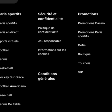
aris sportifs
Sécurité et
Promotions
confidentialité
aris sportifs
Promotions Casino
Politique de
confidentialité
aris en direct
Promotions Paris
sportifs
Jeu responsable
ports virtuels
Défis
Informations sur les
ootball
cookies
Boutique
ennis
Tournois
asketball
VIP
Conditions
ockey Sur Glace
générales
ootball Americano
ase-Ball
ennis De Table