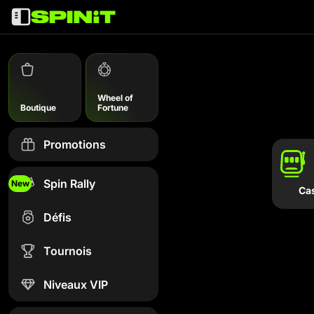
Wheel of
Boutique
Fortune
Promotions
Spin Rally
New
Ca
Défis
Tournois
Niveaux VIP