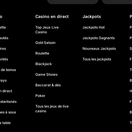
o
Casino en direct
Jackpots
P
ette
Top Jeux Live
Jackpots Hot
P
Casino
autés
Jackpots Gagnants
P
Gold Saloon
ires
Nouveaux Jackpots
S
Roulette
vités
Tous les jackpots
F
Blackjack
 de bonus
T
Game Shows
ays
B
Baccarat & dés
n direct
H
Poker
nstantanés
F
Tous les jeux de live
casino
es à sous
B
e table
T