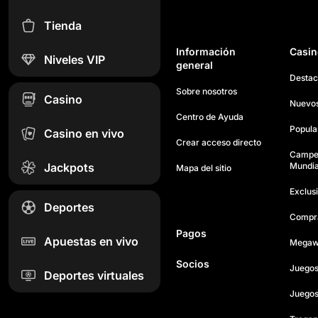
Tienda
Información
Casin
Niveles VIP
general
Desta
Sobre nosotros
Casino
Nuevo
Centro de Ayuda
Popula
Casino en vivo
Crear acceso directo
Campe
Jackpots
Mundia
Mapa del sitio
Exclus
Deportes
Compra
Pagos
Apuestas en vivo
Megaw
Socios
Juegos
Deportes virtuales
Juegos