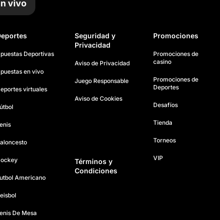
n vivo
eportes
Seguridad y
Promociones
Privacidad
puestas Deportivas
Promociones de
casino
Aviso de Privacidad
puestas en vivo
Promociones de
Juego Responsable
Deportes
eportes virtuales
Aviso de Cookies
Desafíos
útbol
Tienda
enis
Torneos
aloncesto
VIP
ockey
Términos y
Condiciones
utbol Americano
eisbol
enis De Mesa