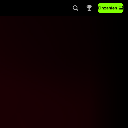
Einzahlen