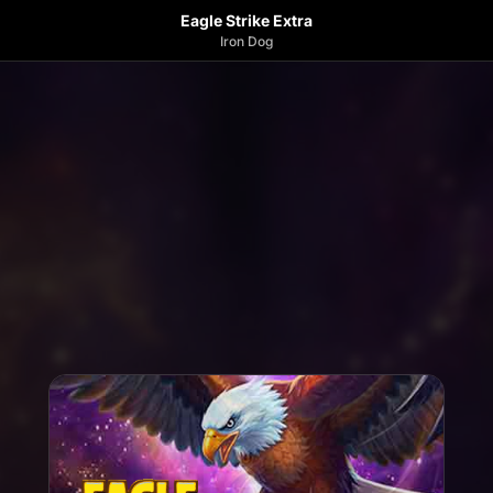
Eagle Strike Extra
Iron Dog