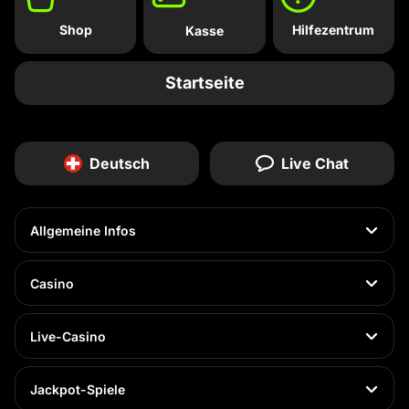
Shop
Hilfezentrum
Kasse
Startseite
Deutsch
Live Chat
Allgemeine Infos
Casino
Live-Casino
Jackpot-Spiele