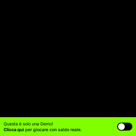
Questa è solo una Demo!
Clicca qui
per giocare con saldo reale.