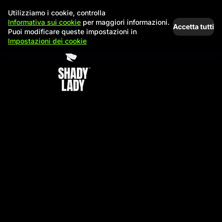
Utilizziamo i cookie, controlla
Informativa sui cookie
per maggiori informazioni.
Accetta tutti
Puoi modificare queste impostazioni in
Impostazioni dei cookie