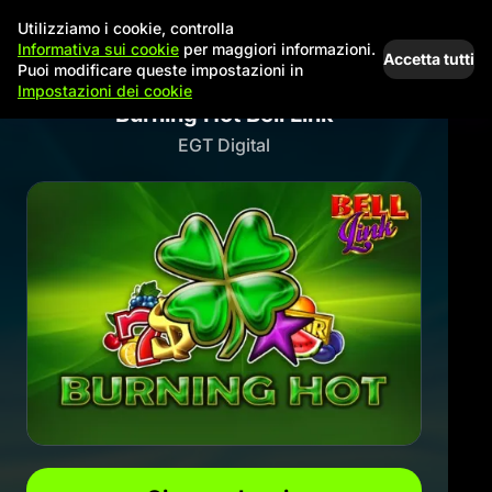
Utilizziamo i cookie, controlla
Informativa sui cookie
per maggiori informazioni.
Accetta tutti
Puoi modificare queste impostazioni in
Impostazioni dei cookie
Burning Hot Bell Link
EGT Digital