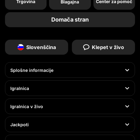
Trgovina
Center za pomoč
Blagajna
Domača stran
Slovenščina
Klepet v živo
Splošne informacije
Igralnica
Igralnica v živo
Jackpoti