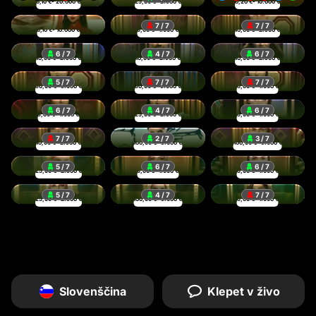
0,10 €
- 20.000 €
25,00 €
- 2.500 €
0,20 €
- 10.000 €
27
36
24
4
23
29
B
B
T
T
P
P
Sic Bo
Blackjack 39 - Ruby
Blackjack 43 - Ruby
7 / 7
7 / 7
30
10
25
8
23
12
B
T
B
B
P
B
0,10 €
- 10.000 €
5,00 €
- 1.000 €
10,00 €
- 2.500 €
1
29
P
P
P
Blackjack 20 - Azure
Blackjack 19 - Azure
Blackjack 63 - Azure
6 / 7
4 / 7
6 / 7
10,00 €
- 2.500 €
10,00 €
- 2.500 €
10,00 €
- 2.500 €
Blackjack 73 - Ruby
Blackjack 75 - Azure
Blackjack 37 - Ruby
5 / 7
7 / 7
7 / 7
50,00 €
- 5.000 €
50,00 €
- 5.000 €
5,00 €
- 1.000 €
Blackjack 55 - Ruby
Blackjack 72 - Ruby
Blackjack 17 - Azure
6 / 7
4 / 7
6 / 7
5,00 €
- 1.000 €
25,00 €
- 2.500 €
5,00 €
- 1.000 €
Blackjack 44 - Ruby
Blackjack 74 - Ruby
Blackjack 78 - Ruby
7 / 7
2 / 7
3 / 7
10,00 €
- 2.500 €
100,00 €
- 5.000 €
100,00 €
- 5.000 €
Blackjack 82 - Emerald
Blackjack 95 - Emerald
Blackjack 89 - Emerald
5 / 7
6 / 7
6 / 7
25,00 €
- 2.500 €
5,00 €
- 1.000 €
5,00 €
- 1.000 €
Blackjack 83 - Emerald
Blackjack 81 - Emerald
Blackjack 85 - Emerald
5 / 7
4 / 7
7 / 7
25,00 €
- 2.500 €
100,00 €
- 5.000 €
5,00 €
- 1.000 €
Slovenščina
Klepet v živo