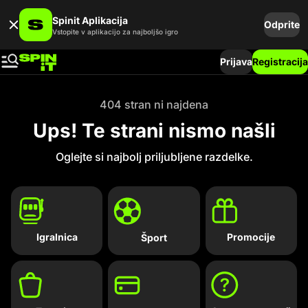
Spinit Aplikacija
Odprite
Vstopite v aplikacijo za najboljšo igro
Prijava
Registracija
404 stran ni najdena
Ups! Te strani nismo našli
Oglejte si najbolj priljubljene razdelke.
Igralnica
Promocije
Šport