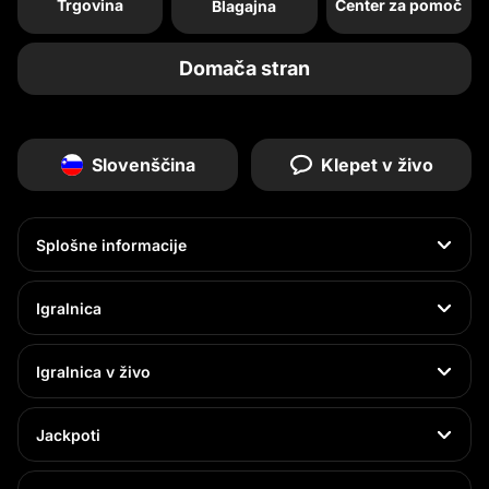
Trgovina
Center za pomoč
Blagajna
Domača stran
Slovenščina
Klepet v živo
Splošne informacije
Igralnica
Igralnica v živo
Jackpoti