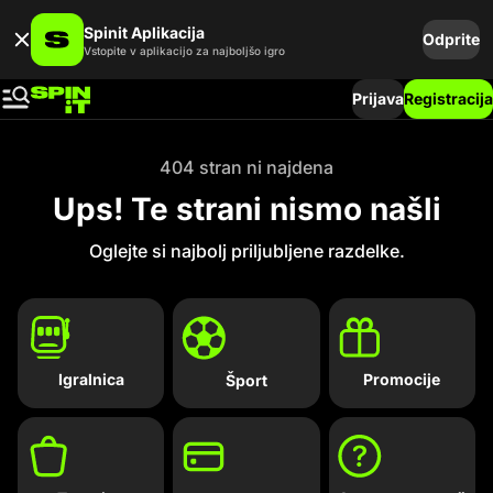
Spinit Aplikacija
Odprite
Vstopite v aplikacijo za najboljšo igro
Prijava
Registracija
404 stran ni najdena
Ups! Te strani nismo našli
Oglejte si najbolj priljubljene razdelke.
Igralnica
Promocije
Šport