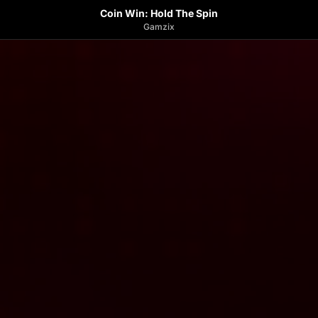
Coin Win: Hold The Spin
Gamzix