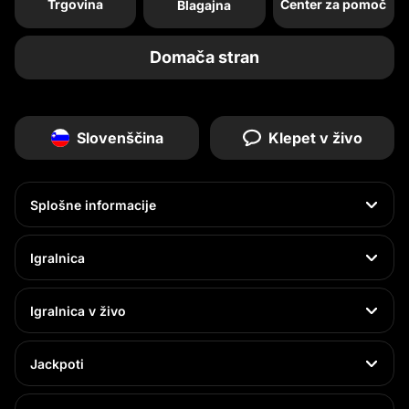
Trgovina
Center za pomoč
Blagajna
Domača stran
Slovenščina
Klepet v živo
Splošne informacije
Igralnica
Igralnica v živo
Jackpoti