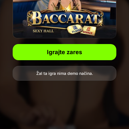
Igrajte zares
Žal ta igra nima demo načina.