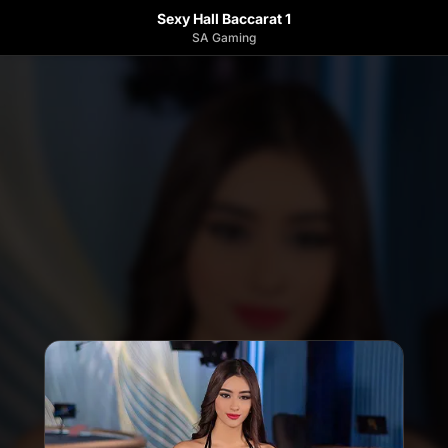
Sexy Hall Baccarat 1
SA Gaming