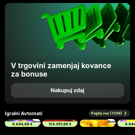
V trgovini zamenjaj kovance
za bonuse
Nakupuj zdaj
Igralni Avtomati
Poglej vse (7206)
Novo
Novo
6.644,69 €
124.051,66 €
6.64
Wish of a Lifetime: Hold & Win
Shining Crown
Hot Fortune Hold and Win