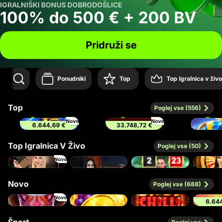
IGRALNIŠKI BONUS DOBRODOŠLICE
100% do 500 € + 200 BV
Pridruži se
Ponudniki
Top
Top Igralnica v živo
Top
Poglej vse (556)
1
2
3
Novo
Novo
6.644,69 €
33.748,72 €
Thunderline Express: Hold & Win
40 Power Hot Triple Boost Golden Coins Link
Royal Stri
Top Igralnica V Živo
Poglej vse (50)
Novo
Gold Saloon Roulette
Vegas Roulette 500x
Dynamic Roulette 120x
Land of R
Novo
Poglej vse (688)
Novo
6.64
Majestic Alpha Wolf
Flame Fruits Frenzy Hold and Win
3 Hot Chilli Peppers