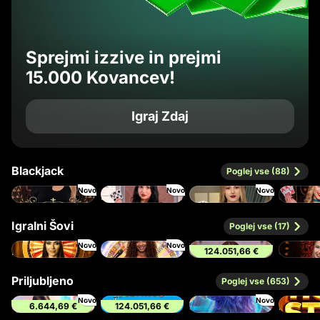
Sprejmi izzive in prejmi
15.000 Kovancev!
Igraj Zdaj
Blackjack
Poglej vse (88)
Novo
Novo
Novo
Gold Saloon Blackjack
Luxe Blackjack 2
VIP Blackjack 1
Gravity B
Igralni Šovi
Poglej vse (17)
Novo
Novo
124.051,66 €
Land of Ra
Gravity Wheel
Candy Wheel
Cabaret R
Priljubljeno
Poglej vse (653)
Novo
Novo
6.644,69 €
124.051,66 €
Crack More Piggy Banks
100 Golden Coins: Reel Fishing
3 Apex Treasures
Hot Step