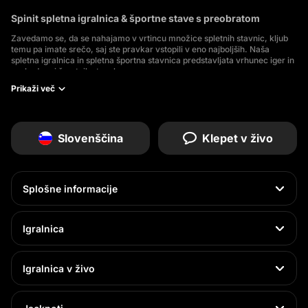
Spinit spletna igralnica & športne stave s preobratom
Zavedamo se, da se nahajamo v vrtincu množice spletnih stavnic, kljub
temu pa imate srečo, saj ste pravkar vstopili v eno najboljših. Naša
spletna igralnica in spletna športna stavnica predstavljata vrhunec iger in
svobode pri športnih stavah.
Prikaži več
Naša spletna igralniška zbirka ponuja na tisoče iger nekaterih
najuglednejših ponudnikov v panogi. Za hitrejše premikanje lahko
uporabite naša navigacijska orodja ali iskalno vrstico in skočite naravnost
na najljubši naslov ali ponudnika.
Slovenščina
Klepet v živo
V naši športni stavnici boste imeli dostop do kvot za svetovne športne
dogodke — velike in majhne. Ko boste želeli staviti na ragbi, ameriški
nogomet, nogomet ali tenis, boste na Spinit našli najboljše kvote in
ponudbe.
Splošne informacije
Pri registraciji spletnega igralniškega računa, vplačilu, uveljavljanju
bonusov in športnih stavah pa vedite, da se lahko vedno zanesete na
našo neverjetno ekipo za podporo, ki poskrbi, da bo vaša izkušnja
Igralnica
potekala gladko.
Spinit razvozla stave, da boste lahko stavili pravilno!
Igralnica v živo
Spletna igralnica Spinit za igralno veličino
Spletna igralnica Spinit bo postala vaše priljubljeno mesto za vrhunske
igralniške igre in igre v živo. Zastopamo ponudnike spletnih igralnic iz