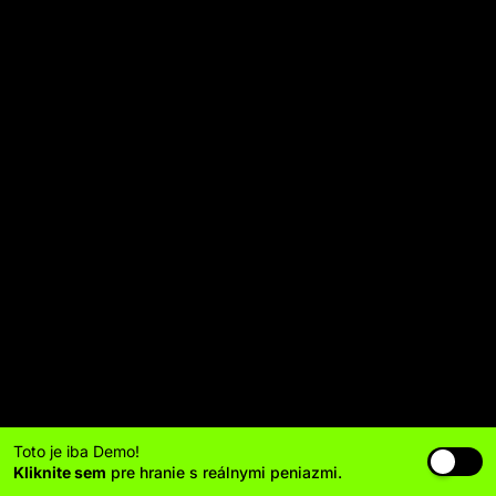
Toto je iba Demo!
Kliknite sem
pre hranie s reálnymi peniazmi.