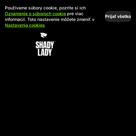
Používame súbory cookie, pozrite si ich
Oznámenie o súboroch cookie
pre viac
Prijať všetko
informácií. Toto nastavenie môžete zmeniť v
Nastavenia cookies