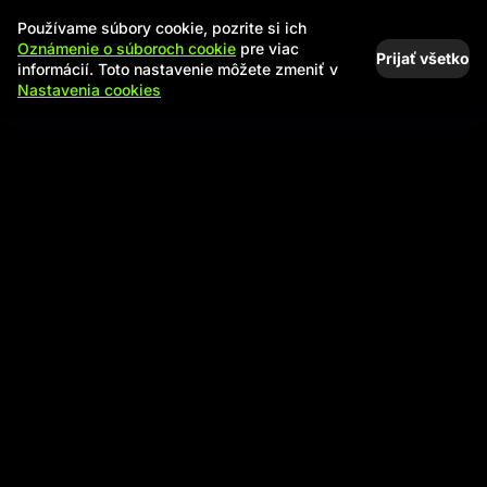
Používame súbory cookie, pozrite si ich
Oznámenie o súboroch cookie
pre viac
Prijať všetko
informácií. Toto nastavenie môžete zmeniť v
Nastavenia cookies