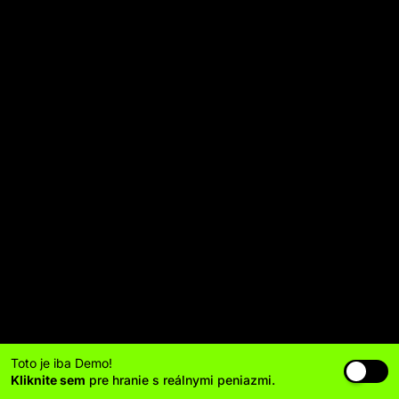
Toto je iba Demo!
Kliknite sem
pre hranie s reálnymi peniazmi.