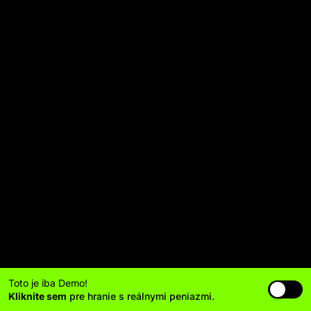
Toto je iba Demo!
Kliknite sem
pre hranie s reálnymi peniazmi.