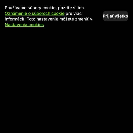
Používame súbory cookie, pozrite si ich
Oznámenie o súboroch cookie
pre viac
Prijať všetko
informácií. Toto nastavenie môžete zmeniť v
Nastavenia cookies