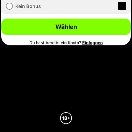
Kein Bonus
Wählen
Du hast bereits ein Konto?
Einloggen