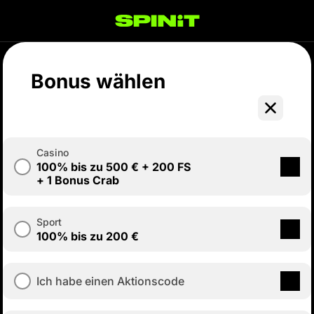
Bonus wählen
Casino
100% bis zu 500 € + 200 FS
+ 1 Bonus Crab
Sport
100% bis zu 200 €
Ich habe einen Aktionscode