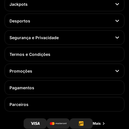
Jackpots
Desportos
Segurança e Privacidade
Termos e Condições
Promoções
Pagamentos
Parceiros
Mais