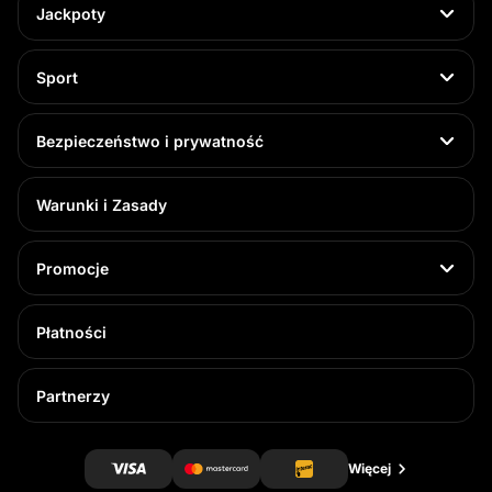
Jackpoty
Sport
Bezpieczeństwo i prywatność
Warunki i Zasady
Promocje
Płatności
Partnerzy
Więcej