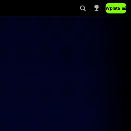
Wpłata