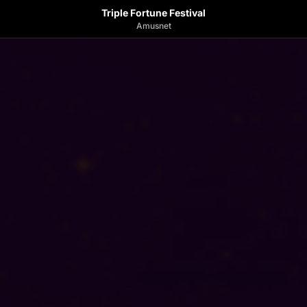
Triple Fortune Festival
Amusnet