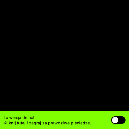
To wersja demo!
Kliknij tutaj
i zagraj za prawdziwe pieniądze.