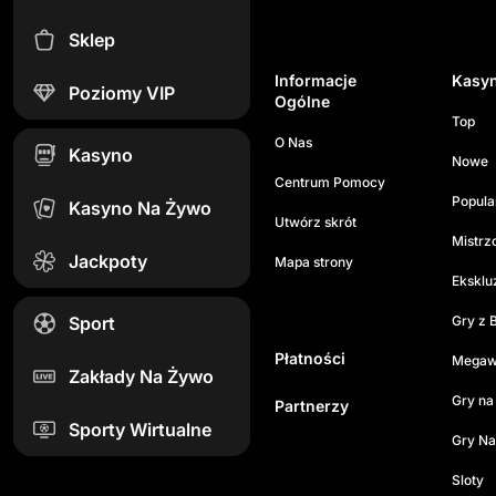
Sklep
Informacje
Kasy
Poziomy VIP
Ogólne
Top
O Nas
Kasyno
Nowe
Centrum Pomocy
Popula
Kasyno Na Żywo
Utwórz skrót
Mistrz
Jackpoty
Mapa strony
Ekskl
Sport
Gry z
Płatności
Megaw
Zakłady Na Żywo
Gry na
Partnerzy
Sporty Wirtualne
Gry Na
Sloty