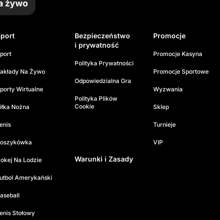
a żywo
port
Bezpieczeństwo
Promocje
i prywatność
port
Promocje Kasyna
Polityka Prywatności
akłady Na Żywo
Promocje Sportowe
Odpowiedzialna Gra
porty Wirtualne
Wyzwania
Polityka Plików
Cookie
iłka Nożna
Sklep
enis
Turnieje
oszykówka
VIP
Warunki i Zasady
okej Na Lodzie
utbol Amerykański
aseball
enis Stołowy