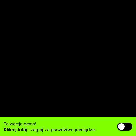
To wersja demo!
Kliknij tutaj
i zagraj za prawdziwe pieniądze.