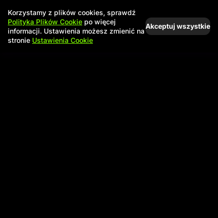
Korzystamy z plików cookies, sprawdź
Polityka Plików Cookie
po więcej
Akceptuj wszystkie
informacji. Ustawienia możesz zmienić na
stronie
Ustawienia Cookie