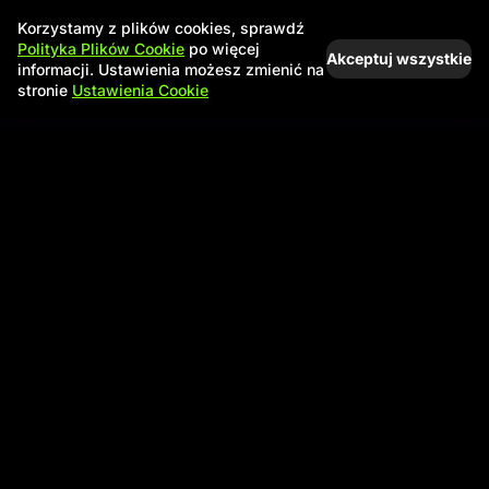
Korzystamy z plików cookies, sprawdź
Polityka Plików Cookie
po więcej
Akceptuj wszystkie
informacji. Ustawienia możesz zmienić na
stronie
Ustawienia Cookie