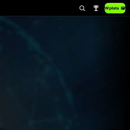
Wpłata